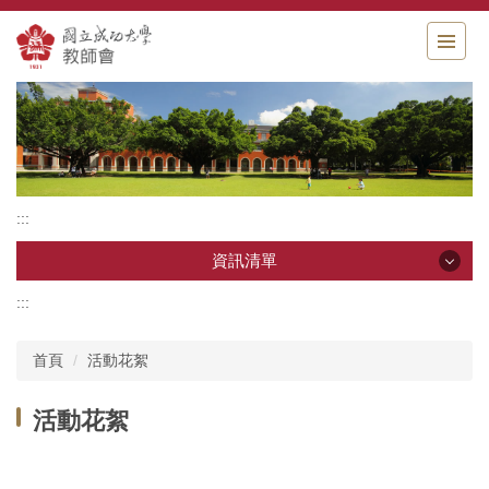
跳
到
主
要
內
容
區
:::
資訊清單
:::
資訊清單
首頁
活動花絮
相關消息
活動花絮
成立宗旨
組織章程