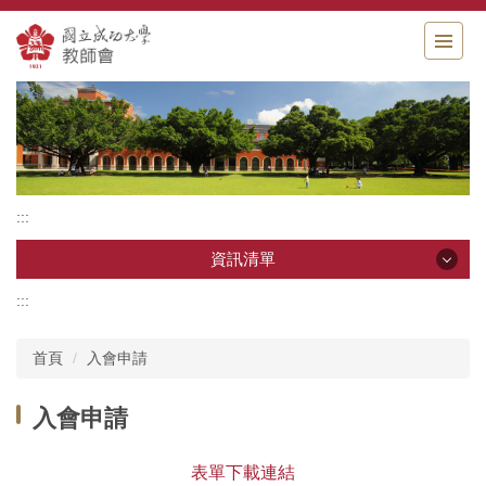
跳
到
主
要
內
容
區
:::
資訊清單
:::
資訊清單
首頁
入會申請
相關消息
入會申請
成立宗旨
組織章程
表單下載連結