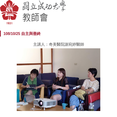
108/10/25 自主與善終
主講人：奇美醫院謝宛婷醫師